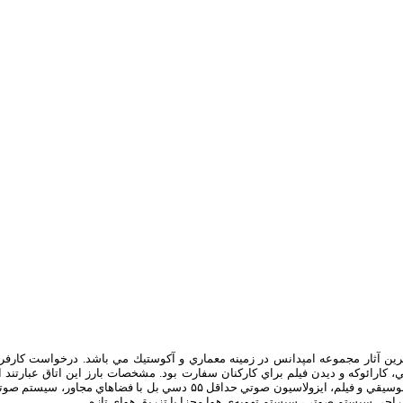
رين آثار مجموعه امپدانس در زمينه معماري و آكوستيك مي باشد. درخواست كارفرم
رائوكه و ديدن فيلم براي كاركنان سفارت بود. مشخصات بارز اين اتاق عبارتند از
طراحي معماری منحصر به فرد و مينيمال، آكوستيك معماري داخلي استاندارد براي موسيقي و فيلم، ايزولاسيون صوتي حداقل ۵۵ دسي بل با فضاهاي مجاور، سيس