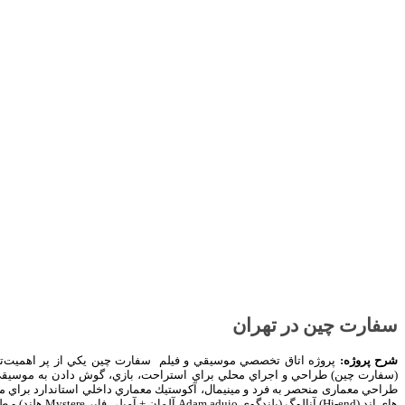
سفارت چين در تهران
شرح پروژه:
پروژه اتاق تخصصي موسيقي و فيلم
سفارت چين يكي از پر اهميت‌ت
(سفارت چين) طراحي و اجراي محلي براي استراحت، بازي، گوش دادن به موسيقي، كا
هاي اِند (Hi-end) آنالوگ (بلندگوی Adam aduio آلمان + آمپلي فاير Mystere هلند) و طراحي سيستم صوتی، سيستم تهویه‌ی هوا مجزا با تزريق هواي تازه.